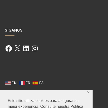
SÍGANOS
Facebook
X
LinkedIn
Instagram
EN
FR
ES
✕
Este sitio utiliza cookies para asegurar su
mejor experiencia. Consulte nuestra Política