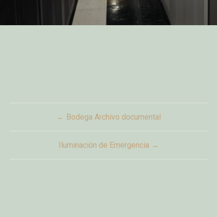
Post
← Bodega Archivo documental
navigation
Iluminación de Emergencia →