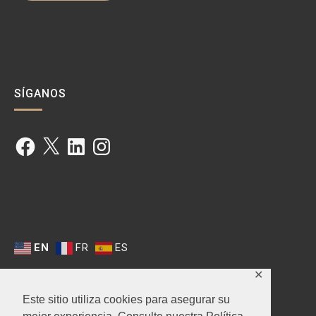
SÍGANOS
Facebook
X
LinkedIn
Instagram
EN
FR
ES
✕
Este sitio utiliza cookies para asegurar su